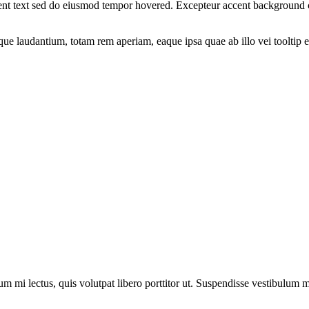
ccent text sed do eiusmod tempor hovered. Excepteur
accent background
emque laudantium, totam rem aperiam, eaque ipsa quae ab illo vei
tooltip
um mi lectus, quis volutpat libero porttitor ut. Suspendisse vestibulum mo