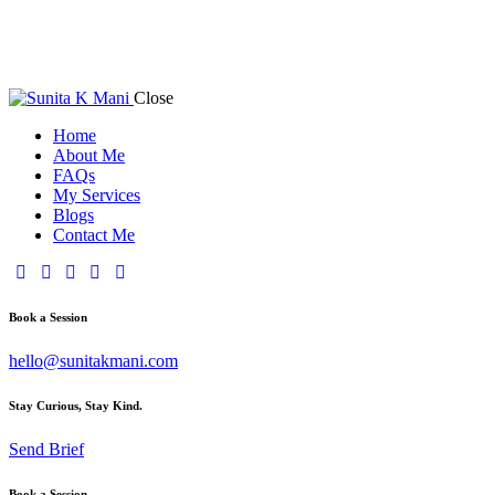
Close
Home
About Me
FAQs
My Services
Blogs
Contact Me
Book a Session
hello@sunitakmani.com
Stay Curious, Stay Kind.
Send Brief
Book a Session