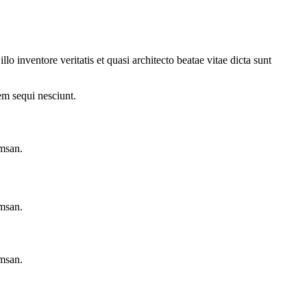
 inventore veritatis et quasi architecto beatae vitae dicta sunt
em sequi nesciunt.
umsan.
umsan.
umsan.